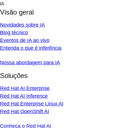
Skip
IA
to
Visão geral
content
Novidades sobre IA
Blog técnico
Eventos de IA ao vivo
Entenda o que é inferência
Nossa abordagem para IA
Soluções
Red Hat AI Enterprise
Red Hat AI Inference
Red Hat Enterprise Linux AI
Red Hat OpenShift AI
Conheça o Red Hat AI