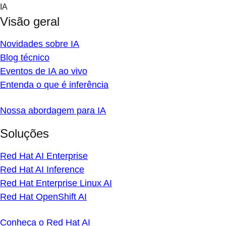
Skip
IA
to
Visão geral
content
Novidades sobre IA
Blog técnico
Eventos de IA ao vivo
Entenda o que é inferência
Nossa abordagem para IA
Soluções
Red Hat AI Enterprise
Red Hat AI Inference
Red Hat Enterprise Linux AI
Red Hat OpenShift AI
Conheça o Red Hat AI