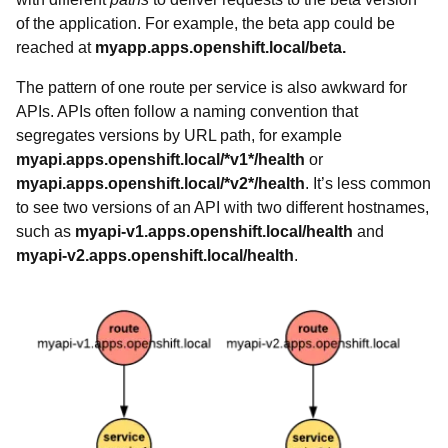
of the application. For example, the beta app could be
reached at
myapp.apps.openshift.local/beta.
The pattern of one route per service is also awkward for
APIs. APIs often follow a naming convention that
segregates versions by URL path, for example
myapi.apps.openshift.local/*v1*/health
or
myapi.apps.openshift.local/*v2*/health
. It’s less common
to see two versions of an API with two different hostnames,
such as
myapi-v1.apps.openshift.local/health
and
myapi-v2.apps.openshift.local/health
.