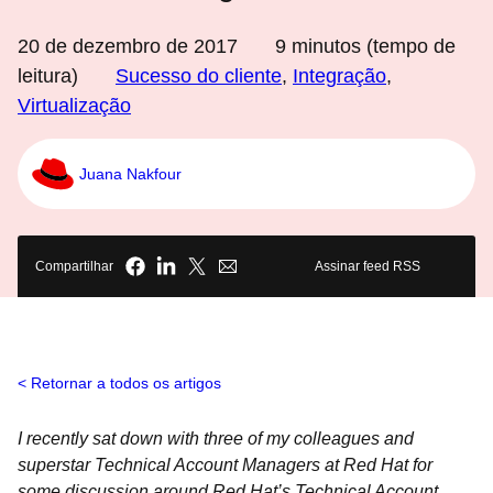
20 de dezembro de 2017
9
minutos (tempo de
leitura)
Sucesso do cliente
,
Integração
,
Virtualização
Juana Nakfour
Compartilhar
Assinar feed RSS
Retornar a todos os artigos
I recently sat down with three of my colleagues and
superstar Technical Account Managers at Red Hat for
some discussion around Red Hat’s Technical Account