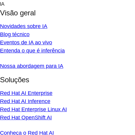
Skip
IA
to
Visão geral
content
Novidades sobre IA
Blog técnico
Eventos de IA ao vivo
Entenda o que é inferência
Nossa abordagem para IA
Soluções
Red Hat AI Enterprise
Red Hat AI Inference
Red Hat Enterprise Linux AI
Red Hat OpenShift AI
Conheça o Red Hat AI