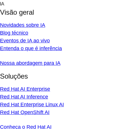
Skip
IA
to
Visão geral
content
Novidades sobre IA
Blog técnico
Eventos de IA ao vivo
Entenda o que é inferência
Nossa abordagem para IA
Soluções
Red Hat AI Enterprise
Red Hat AI Inference
Red Hat Enterprise Linux AI
Red Hat OpenShift AI
Conheça o Red Hat AI