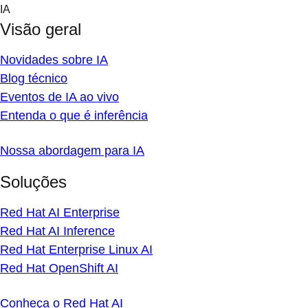
Skip
IA
to
Visão geral
content
Novidades sobre IA
Blog técnico
Eventos de IA ao vivo
Entenda o que é inferência
Nossa abordagem para IA
Soluções
Red Hat AI Enterprise
Red Hat AI Inference
Red Hat Enterprise Linux AI
Red Hat OpenShift AI
Conheça o Red Hat AI