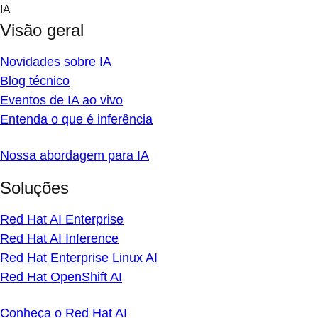
Skip
IA
to
Visão geral
content
Novidades sobre IA
Blog técnico
Eventos de IA ao vivo
Entenda o que é inferência
Nossa abordagem para IA
Soluções
Red Hat AI Enterprise
Red Hat AI Inference
Red Hat Enterprise Linux AI
Red Hat OpenShift AI
Conheça o Red Hat AI