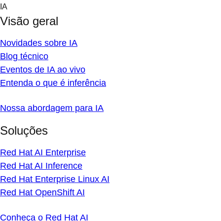
Skip
IA
to
Visão geral
content
Novidades sobre IA
Blog técnico
Eventos de IA ao vivo
Entenda o que é inferência
Nossa abordagem para IA
Soluções
Red Hat AI Enterprise
Red Hat AI Inference
Red Hat Enterprise Linux AI
Red Hat OpenShift AI
Conheça o Red Hat AI