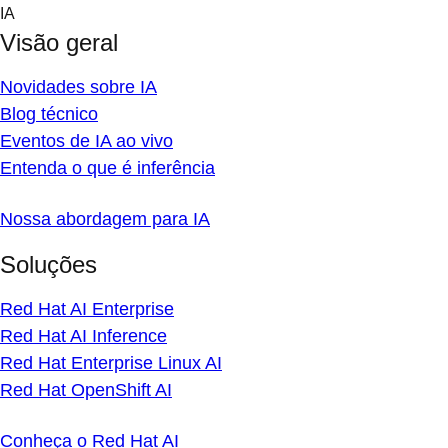
Skip
IA
to
Visão geral
content
Novidades sobre IA
Blog técnico
Eventos de IA ao vivo
Entenda o que é inferência
Nossa abordagem para IA
Soluções
Red Hat AI Enterprise
Red Hat AI Inference
Red Hat Enterprise Linux AI
Red Hat OpenShift AI
Conheça o Red Hat AI