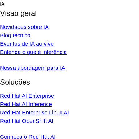
Skip
IA
to
Visão geral
content
Novidades sobre IA
Blog técnico
Eventos de IA ao vivo
Entenda o que é inferência
Nossa abordagem para IA
Soluções
Red Hat AI Enterprise
Red Hat AI Inference
Red Hat Enterprise Linux AI
Red Hat OpenShift AI
Conheça o Red Hat AI