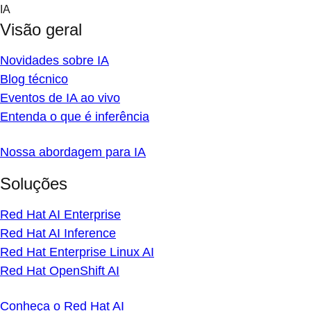
Skip
IA
to
Visão geral
content
Novidades sobre IA
Blog técnico
Eventos de IA ao vivo
Entenda o que é inferência
Nossa abordagem para IA
Soluções
Red Hat AI Enterprise
Red Hat AI Inference
Red Hat Enterprise Linux AI
Red Hat OpenShift AI
Conheça o Red Hat AI