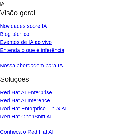
Skip
IA
to
Visão geral
content
Novidades sobre IA
Blog técnico
Eventos de IA ao vivo
Entenda o que é inferência
Nossa abordagem para IA
Soluções
Red Hat AI Enterprise
Red Hat AI Inference
Red Hat Enterprise Linux AI
Red Hat OpenShift AI
Conheça o Red Hat AI