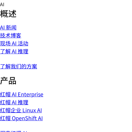
Skip
AI
to
概述
content
AI 新闻
技术博客
现场 AI 活动
了解 AI 推理
了解我们的方案
产品
红帽 AI Enterprise
红帽 AI 推理
红帽企业 Linux AI
红帽 OpenShift AI