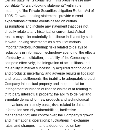
Certain statements contained in this press release may
constitute "forward-looking statements" within the
meaning of the Private Securities Litigation Reform Act of
1995. Forward-looking statements provide current
expectations of future events based on certain
assumptions and include any statement that does not
directly relate to any historical or current fact. Actual
results may differ materially from those indicated by such
forward-looking statements as a result of various
important factors, including: risks related to delays or
reductions in information technology spending; the effects
of industry consolidation; the ability of the Company to
compete effectively; the integration of acquisitions and
the ability to market successfully acquired technologies
and products; uncertainty and adverse results in litigation
and related settlements; the inability to adequately protect
Company intellectual property and the potential for
infringement or breach of license claims of or relating to
third party intellectual property; the ability to deliver and
stimulate demand for new products and technological
innovations on a timely basis; risks related to data and
information security vulnerabilities; ineffective
management of, and control over, the Company’s growth
and international operations; fluctuations in exchange
rates; and changes in and a dependence on key