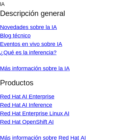
Skip
IA
to
Descripción general
content
Novedades sobre la IA
Blog técnico
Eventos en vivo sobre IA
¿Qué es la inferencia?
Más información sobre la IA
Productos
Red Hat AI Enterprise
Red Hat AI Inference
Red Hat Enterprise Linux AI
Red Hat OpenShift AI
Más información sobre Red Hat AI