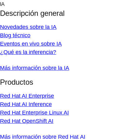
Skip
IA
to
Descripción general
content
Novedades sobre la IA
Blog técnico
Eventos en vivo sobre IA
¿Qué es la inferencia?
Más información sobre la IA
Productos
Red Hat AI Enterprise
Red Hat AI Inference
Red Hat Enterprise Linux AI
Red Hat OpenShift AI
Más información sobre Red Hat AI