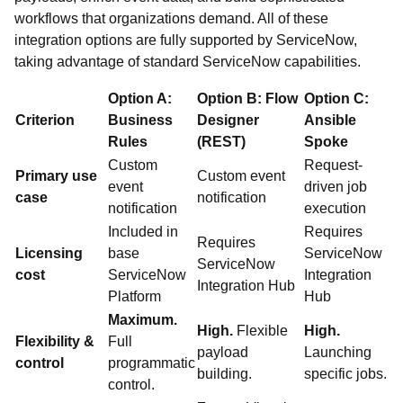
workflows that organizations demand. All of these
integration options are fully supported by ServiceNow,
taking advantage of standard ServiceNow capabilities.
Option A:
Option B: Flow
Option C:
Criterion
Business
Designer
Ansible
Rules
(REST)
Spoke
Custom
Request-
Primary use
Custom event
event
driven job
case
notification
notification
execution
Included in
Requires
Requires
Licensing
base
ServiceNow
ServiceNow
cost
ServiceNow
Integration
Integration Hub
Platform
Hub
Maximum.
High.
Flexible
High.
Flexibility &
Full
payload
Launching
control
programmatic
building.
specific jobs.
control.