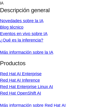
Skip
IA
to
Descripción general
content
Novedades sobre la IA
Blog técnico
Eventos en vivo sobre IA
¿Qué es la inferencia?
Más información sobre la IA
Productos
Red Hat AI Enterprise
Red Hat AI Inference
Red Hat Enterprise Linux AI
Red Hat OpenShift AI
Más información sobre Red Hat AI