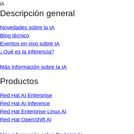
Skip
IA
to
Descripción general
content
Novedades sobre la IA
Blog técnico
Eventos en vivo sobre IA
¿Qué es la inferencia?
Más información sobre la IA
Productos
Red Hat AI Enterprise
Red Hat AI Inference
Red Hat Enterprise Linux AI
Red Hat OpenShift AI