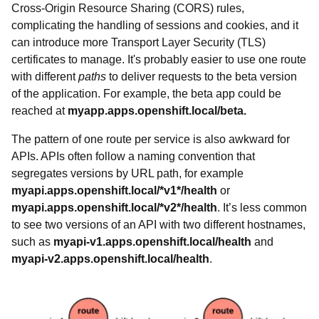
Cross-Origin Resource Sharing (CORS) rules,
complicating the handling of sessions and cookies, and it
can introduce more Transport Layer Security (TLS)
certificates to manage. It's probably easier to use one route
with different
paths
to deliver requests to the beta version
of the application. For example, the beta app could be
reached at
myapp.apps.openshift.local/beta.
The pattern of one route per service is also awkward for
APIs. APIs often follow a naming convention that
segregates versions by URL path, for example
myapi.apps.openshift.local/*v1*/health
or
myapi.apps.openshift.local/*v2*/health
. It’s less common
to see two versions of an API with two different hostnames,
such as
myapi-v1.apps.openshift.local/health
and
myapi-v2.apps.openshift.local/health
.