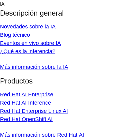
Skip
IA
to
Descripción general
content
Novedades sobre la IA
Blog técnico
Eventos en vivo sobre IA
¿Qué es la inferencia?
Más información sobre la IA
Productos
Red Hat AI Enterprise
Red Hat AI Inference
Red Hat Enterprise Linux AI
Red Hat OpenShift AI
Más información sobre Red Hat AI