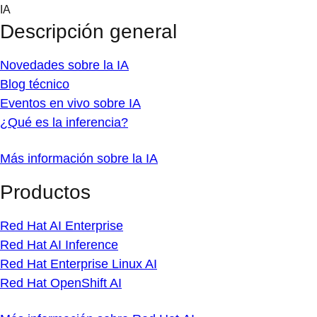
Skip
IA
to
Descripción general
content
Novedades sobre la IA
Blog técnico
Eventos en vivo sobre IA
¿Qué es la inferencia?
Más información sobre la IA
Productos
Red Hat AI Enterprise
Red Hat AI Inference
Red Hat Enterprise Linux AI
Red Hat OpenShift AI