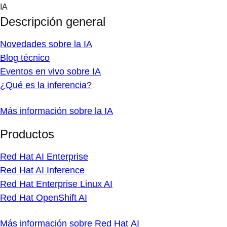
Skip
IA
to
Descripción general
content
Novedades sobre la IA
Blog técnico
Eventos en vivo sobre IA
¿Qué es la inferencia?
Más información sobre la IA
Productos
Red Hat AI Enterprise
Red Hat AI Inference
Red Hat Enterprise Linux AI
Red Hat OpenShift AI
Más información sobre Red Hat AI