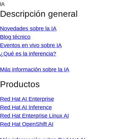
Skip
IA
to
Descripción general
content
Novedades sobre la IA
Blog técnico
Eventos en vivo sobre IA
¿Qué es la inferencia?
Más información sobre la IA
Productos
Red Hat AI Enterprise
Red Hat AI Inference
Red Hat Enterprise Linux AI
Red Hat OpenShift AI