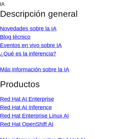
Skip
IA
to
Descripción general
content
Novedades sobre la IA
Blog técnico
Eventos en vivo sobre IA
¿Qué es la inferencia?
Más información sobre la IA
Productos
Red Hat AI Enterprise
Red Hat AI Inference
Red Hat Enterprise Linux AI
Red Hat OpenShift AI