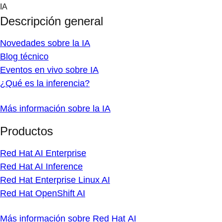
Skip
IA
to
Descripción general
content
Novedades sobre la IA
Blog técnico
Eventos en vivo sobre IA
¿Qué es la inferencia?
Más información sobre la IA
Productos
Red Hat AI Enterprise
Red Hat AI Inference
Red Hat Enterprise Linux AI
Red Hat OpenShift AI
Más información sobre Red Hat AI