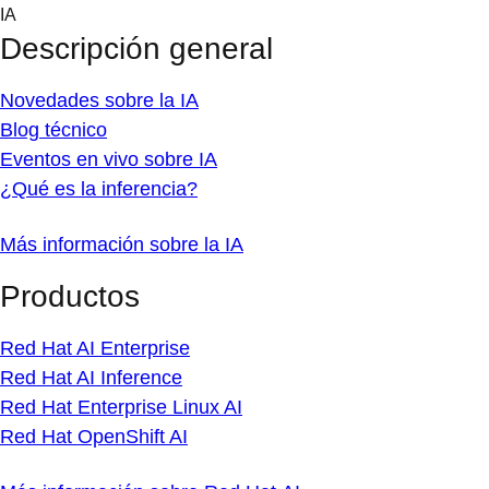
Skip
IA
to
Descripción general
content
Novedades sobre la IA
Blog técnico
Eventos en vivo sobre IA
¿Qué es la inferencia?
Más información sobre la IA
Productos
Red Hat AI Enterprise
Red Hat AI Inference
Red Hat Enterprise Linux AI
Red Hat OpenShift AI