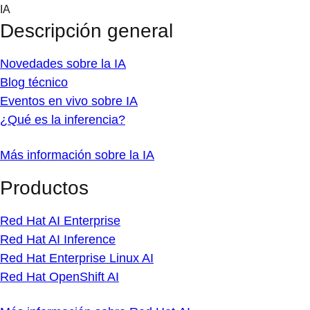
Skip
IA
to
Descripción general
content
Novedades sobre la IA
Blog técnico
Eventos en vivo sobre IA
¿Qué es la inferencia?
Más información sobre la IA
Productos
Red Hat AI Enterprise
Red Hat AI Inference
Red Hat Enterprise Linux AI
Red Hat OpenShift AI