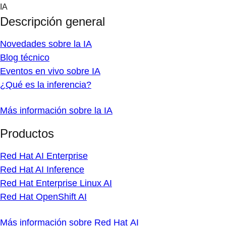
Skip
IA
to
Descripción general
content
Novedades sobre la IA
Blog técnico
Eventos en vivo sobre IA
¿Qué es la inferencia?
Más información sobre la IA
Productos
Red Hat AI Enterprise
Red Hat AI Inference
Red Hat Enterprise Linux AI
Red Hat OpenShift AI
Más información sobre Red Hat AI