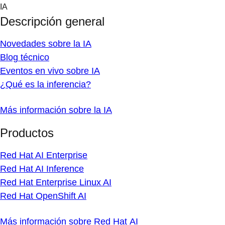
Skip
IA
to
Descripción general
content
Novedades sobre la IA
Blog técnico
Eventos en vivo sobre IA
¿Qué es la inferencia?
Más información sobre la IA
Productos
Red Hat AI Enterprise
Red Hat AI Inference
Red Hat Enterprise Linux AI
Red Hat OpenShift AI
Más información sobre Red Hat AI