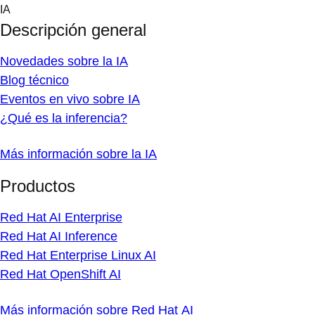
Skip
IA
to
Descripción general
content
Novedades sobre la IA
Blog técnico
Eventos en vivo sobre IA
¿Qué es la inferencia?
Más información sobre la IA
Productos
Red Hat AI Enterprise
Red Hat AI Inference
Red Hat Enterprise Linux AI
Red Hat OpenShift AI
Más información sobre Red Hat AI