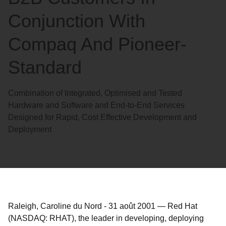
Conjunction With
Compaq And Pioneer-
Standard
Combination of Integrated, Optimised and Tested
Hardware and Software and End-to-End Services
Designed for Rapid, Cost Effective Development and
Deployment
Raleigh, Caroline du Nord
-
31 août 2001
—
Red Hat
(NASDAQ: RHAT), the leader in developing, deploying