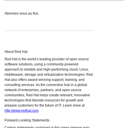
Abonnez-vous au flux
About Red Hat
Red Hat is the world’s leading provider of open source
software solutions, using a community-powered
approach to reliable and high-performing cloud, Linux,
middleware, storage and virtualization technologies. Red
Hat also offers award-winning support, training, and
consulting services. As the connective hub in a global
network of enterprises, partners, and open source
communities, Red Hat helps create relevant, innovative
technologies that liberate resources for growth and
prepare customers for the future of IT. Learn more at
http://www.redhat.com
.
Forward-Looking Statements
Certain statements contained in this press release may