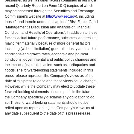
personnel, as well as other factors contained in our most
recent Quarterly Report on Form 10-Q (copies of which
may be accessed through the Securities and Exchange
Commission’s website at
http://www.sec.gov
), including
those found therein under the captions "Risk Factors" and
"Management’s Discussion and Analysis of Financial
Condition and Results of Operations". In addition to these
factors, actual future performance, outcomes, and results
may differ materially because of more general factors
including (without limitation) general industry and market
conditions and growth rates, economic and political
conditions, governmental and public policy changes and
the impact of natural disasters such as earthquakes and
floods. The forward-looking statements included in this
press release represent the Company’s views as of the
date of this press release and these views could change.
However, while the Company may elect to update these
forward-looking statements at some point in the future,
the Company specifically disclaims any obligation to do
so. These forward-looking statements should not be
relied upon as representing the Company’s views as of
any date subsequent to the date of this press release.