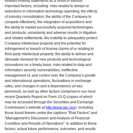
forward-looking statements as a result of various
important factors, including: risks related to delays or
reductions in information technology spending; the effects
of industry consolidation; the ability of the Company to
compete effectively; the integration of acquisitions and
the ability to market successfully acquired technologies
and products; uncertainty and adverse results in litigation
and related settlements; the inability to adequately protect
Company intellectual property and the potential for
infringement or breach of license claims of or relating to
third party intellectual property; the ability to deliver and
stimulate demand for new products and technological
innovations on a timely basis; risks related to data and
information security vulnerabilities; ineffective
management of, and control over, the Company’s growth
and international operations; fluctuations in exchange
rates; and changes in and a dependence on key
personnel, as well as other factors contained in our most
recent Quarterly Report on Form 10-Q (copies of which
may be accessed through the Securities and Exchange
Commission’s website at
http://www.sec.gov
), including
those found therein under the captions "Risk Factors" and
"Management’s Discussion and Analysis of Financial
Condition and Results of Operations". In addition to these
factors, actual future performance, outcomes, and results