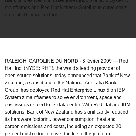
Bank utilizes Red Hat Enterprise Linux 5 on IBM System z
mainframes and Red Hat Network Satellite to carve costs
out of its IT infrastructure
RALEIGH, CAROLINE DU NORD
-
3 février 2009
—
Red
Hat, Inc. (NYSE: RHT), the world's leading provider of
open source solutions, today announced that Bank of New
Zealand, a subsidiary of the National Australia Bank
Group, has deployed Red Hat Enterprise Linux 5 on IBM
System z mainframes to solve environment, space and
cost issues related to its datacenter. With Red Hat and IBM
solutions, Bank of New Zealand has significantly reduced
its hardware footprint, power consumption, heat and
carbon emissions and costs, including an expected 20
percent cost reduction over the life of the platform.