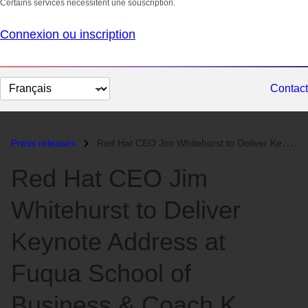
Certains services nécessitent une souscription.
Connexion ou inscription
Changer
Contact
la
langue
Press releases
Red Hat CEO Jim Whitehurst to Deliver Keynote Address at Fuqua School...
Red Hat CEO Jim
Whitehurst to Deliver
Keynote Address at
Fuqua School of
Business & Coach K