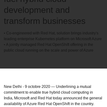
development and
transform businesses
• Co-engineered with Red Hat, solution brings industry's
leading enterprise Kubernetes platform on Microsoft Azure
• A jointly managed Red Hat OpenShift offering in the
public cloud running on the scale and power of Azure
New Delhi
-
9 octobre 2020
—
Underlining a mutual
commitment to enable true hybrid cloud computing in
India, Microsoft and Red Hat today announced the general
availability of Azure Red Hat OpenShift in the country.