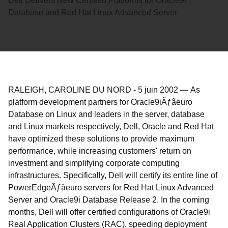
Dell Delivers New Certified Platforms for Oracle9i
Database and Red Hat Linux Advanced Server
RALEIGH, CAROLINE DU NORD
-
5 juin 2002
—
As
platform development partners for Oracle9iÃƒâeuro
Database on Linux and leaders in the server, database
and Linux markets respectively, Dell, Oracle and Red Hat
have optimized these solutions to provide maximum
performance, while increasing customers' return on
investment and simplifying corporate computing
infrastructures. Specifically, Dell will certify its entire line of
PowerEdgeÃƒâeuro servers for Red Hat Linux Advanced
Server and Oracle9i Database Release 2. In the coming
months, Dell will offer certified configurations of Oracle9i
Real Application Clusters (RAC), speeding deployment