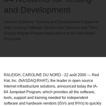
and Development
Delivers Software, Training and Development Support to
Help Leading Software Vendors like Steeleye and Tibco
Quickly Migrate Popular Applications to the New Intel®
Processor
RALEIGH, CAROLINE DU NORD
-
22 août 2000
—
Red
Hat, Inc. (NASDAQ:RHAT), the leader in open source
Internet infrastructure solutions, announced today the IA-
64 Jumpstart Program, which provides all the software,
tools, support and training needed for independent
software and hardware vendors (ISVs and IHVs) to quickly