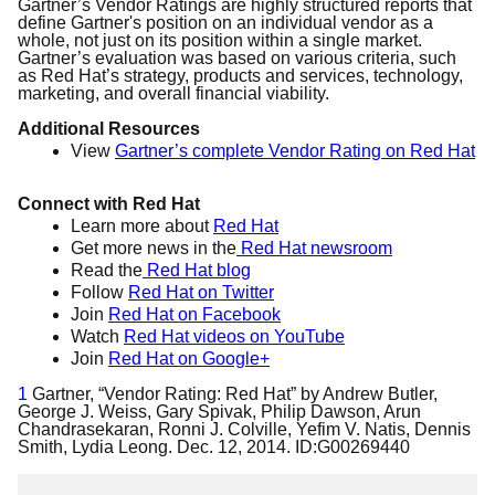
Gartner’s Vendor Ratings are highly structured reports that
define Gartner's position on an individual vendor as a
whole, not just on its position within a single market.
Gartner’s evaluation was based on various criteria, such
as Red Hat’s strategy, products and services, technology,
marketing, and overall financial viability.
Additional Resources
View
Gartner’s complete Vendor Rating on Red Hat
Connect with Red Hat
Learn more about
Red Hat
Get more news in the
Red Hat newsroom
Read the
Red Hat blog
Follow
Red Hat on Twitter
Join
Red Hat on Facebook
Watch
Red Hat videos on YouTube
Join
Red Hat on Google+
1
Gartner, “Vendor Rating: Red Hat” by Andrew Butler,
George J. Weiss, Gary Spivak, Philip Dawson, Arun
Chandrasekaran, Ronni J. Colville, Yefim V. Natis, Dennis
Smith, Lydia Leong. Dec. 12, 2014. ID:G00269440