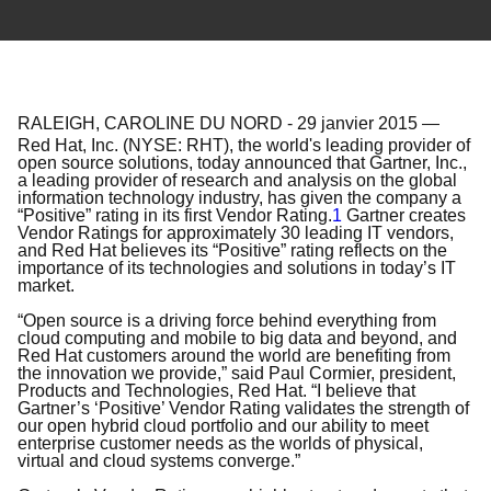
RALEIGH, CAROLINE DU NORD
-
29 janvier 2015
—
Red Hat, Inc. (NYSE: RHT), the world's leading provider of
open source solutions, today announced that Gartner, Inc.,
a leading provider of research and analysis on the global
information technology industry, has given the company a
“Positive” rating in its first Vendor Rating.
1
Gartner creates
Vendor Ratings for approximately 30 leading IT vendors,
and Red Hat believes its “Positive” rating reflects on the
importance of its technologies and solutions in today’s IT
market.
“Open source is a driving force behind everything from
cloud computing and mobile to big data and beyond, and
Red Hat customers around the world are benefiting from
the innovation we provide,” said Paul Cormier, president,
Products and Technologies, Red Hat. “I believe that
Gartner’s ‘Positive’ Vendor Rating validates the strength of
our open hybrid cloud portfolio and our ability to meet
enterprise customer needs as the worlds of physical,
virtual and cloud systems converge.”