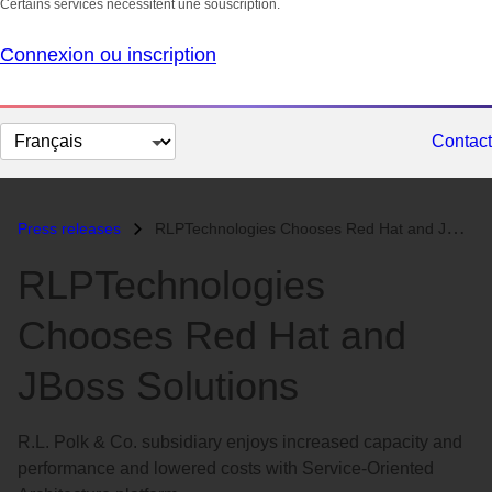
Certains services nécessitent une souscription.
Connexion ou inscription
Changer
Contact
la
langue
Press releases
RLPTechnologies Chooses Red Hat and JBoss Solutions...
RLPTechnologies
Chooses Red Hat and
JBoss Solutions
R.L. Polk & Co. subsidiary enjoys increased capacity and
performance and lowered costs with Service-Oriented