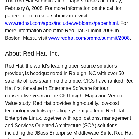
The Red Hat Summit call for papers closes on Friday,
February 8, 2008. For more information on the call for
papers, or to make a submission, visit
www.redhat.com/apps/include/webforms/paper.html
. For
more information about the Red Hat Summit 2008 in
Boston, Mass., visit
www.redhat.com/promo/summit/2008
.
About Red Hat, Inc.
Red Hat, the world’s leading open source solutions
provider, is headquartered in Raleigh, NC with over 50
satellite offices spanning the globe. CIOs have ranked Red
Hat first for value in Enterprise Software for four
consecutive years in the CIO Insight Magazine Vendor
Value study. Red Hat provides high-quality, low-cost
technology with its operating system platform, Red Hat
Enterprise Linux, together with applications, management
and Services Oriented Architecture (SOA) solutions,
including the JBoss Enterprise Middleware Suite. Red Hat