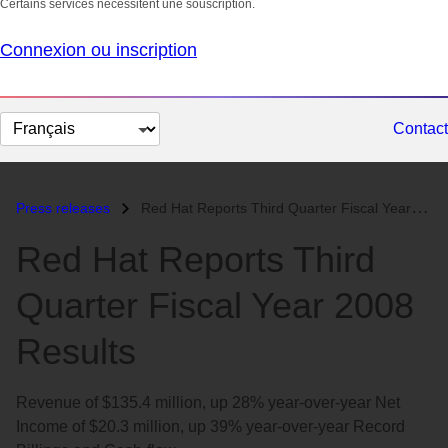
Certains services nécessitent une souscription.
Connexion ou inscription
Changer
Contact
la
langue
Press releases
Red Hat Reports Third Quarter Fiscal Year 2008 Results...
Red Hat Reports Third
Quarter Fiscal Year 2008
Results
Revenue of $135.4 million, up 28% year-over-year Net
Income of $20.3 million, up 39% year-over-year Record