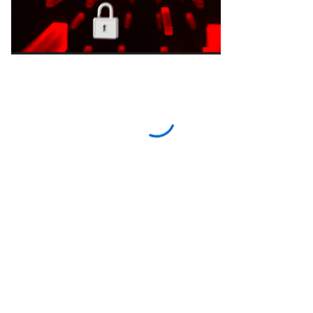
Access with your Red Hat
account
Download this resource—and others like it in the
future—more quickly by logging in to or creating
your Red Hat account.
Log in or register to download