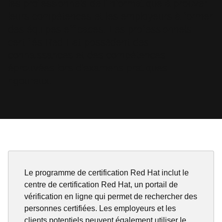
les professionnels de l'informatique à prouver
leurs compétences et les employeurs à former
des équipes efficaces. Les professionnels
certifiés Red Hat possèdent des
connaissances et des compétences
éprouvées lors d'examens pratiques
rigoureux.
Le programme de certification Red Hat inclut le
centre de certification Red Hat, un portail de
vérification en ligne qui permet de rechercher des
personnes certifiées. Les employeurs et les
clients potentiels peuvent également utiliser le