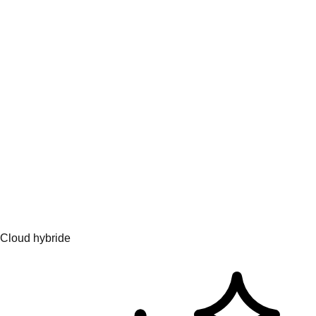
Collaborer et apprendre
Hub d'apprentissage
Thèmes de l'IA
Partenaires IA
Services pour l'IA
Cloud hybride
Solutions de plateforme