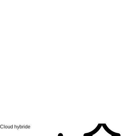
Collaborer et apprendre
Hub d'apprentissage
Thèmes de l'IA
Partenaires IA
Services pour l'IA
Cloud hybride
Solutions de plateforme