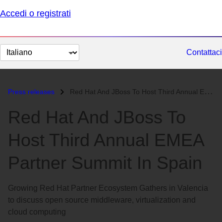
Accedi o registrati
Cambia
Contattaci
lingua
Press releases
Red Hat And JBoss To Host Third Annual EMEA Partner Summit In Spain...
Red Hat And JBoss To
Host Third Annual EMEA
Partner Summit In Spain
Growing Red Hat Partner Ecosystem Gathers in Valencia
to discuss open source middleware, virtualization and
cloud computing