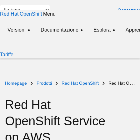
Cambia
Contattaci
Red Hat OpenShift
Menu
esteso
compresso
lingua
Versioni
Documentazione
Esplora
Appre
Tariffe
Homepage
Prodotti
Red Hat OpenShift
Red Hat OpenShift Service on AWS
Red Hat
OpenShift Service
on AWS