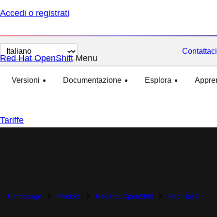
Accedi o registrati
Cambia
Contattaci
Red Hat OpenShift
Menu
esteso
compresso
lingua
Versioni
Documentazione
Esplora
Appre
Tariffe
Homepage
Prodotti
Red Hat OpenShift
Red Hat OpenShift Virtualization