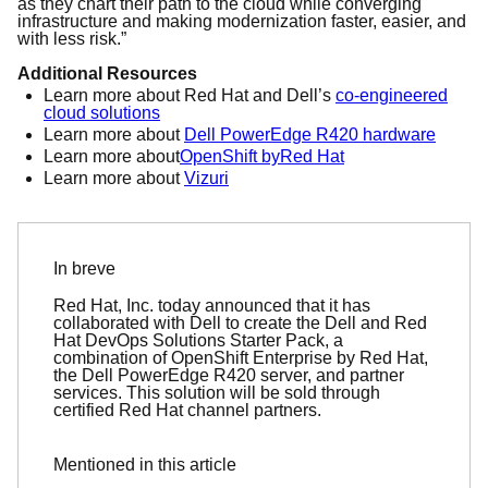
as they chart their path to the cloud while converging
infrastructure and making modernization faster, easier, and
with less risk.”
Additional Resources
Learn more about Red Hat and Dell’s
co-engineered
cloud solutions
Learn more about
Dell PowerEdge R420 hardware
Learn more about
OpenShift by
Red Hat
Learn more about
Vizuri
In breve
Red Hat, Inc. today announced that it has
collaborated with Dell to create the Dell and Red
Hat DevOps Solutions Starter Pack, a
combination of OpenShift Enterprise by Red Hat,
the Dell PowerEdge R420 server, and partner
services. This solution will be sold through
certified Red Hat channel partners.
Mentioned in this article