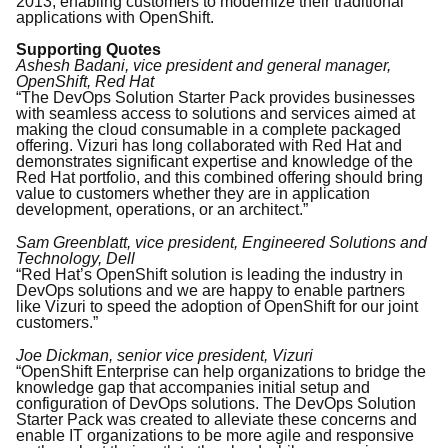
2013, enabling customers to modernize their traditional
applications with OpenShift.
Supporting Quotes
Ashesh Badani, vice president and general manager,
OpenShift, Red Hat
“The DevOps Solution Starter Pack provides businesses
with seamless access to solutions and services aimed at
making the cloud consumable in a complete packaged
offering. Vizuri has long collaborated with Red Hat and
demonstrates significant expertise and knowledge of the
Red Hat portfolio, and this combined offering should bring
value to customers whether they are in application
development, operations, or an architect.”
Sam Greenblatt, vice president, Engineered Solutions and
Technology, Dell
“Red Hat’s OpenShift solution is leading the industry in
DevOps solutions and we are happy to enable partners
like Vizuri to speed the adoption of OpenShift for our joint
customers.”
Joe Dickman, senior vice president, Vizuri
“OpenShift Enterprise can help organizations to bridge the
knowledge gap that accompanies initial setup and
configuration of DevOps solutions. The DevOps Solution
Starter Pack was created to alleviate these concerns and
enable IT organizations to be more agile and responsive