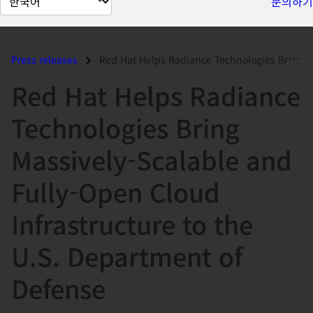
문의하기
이
지
언
Press releases
Red Hat Helps Radiance Technologies Bring Massively-Scalable and Fully...
어
Red Hat Helps Radiance
변
경
Technologies Bring
Massively-Scalable and
Fully-Open Cloud
Infrastructure to the
U.S. Department of
Defense