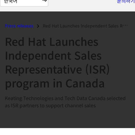
문의하기
이
지
언
Press releases
Red Hat Launches Independent Sales Representative (ISR) program in Can...
어
Red Hat Launches
변
경
Independent Sales
Representative (ISR)
program in Canada
Keating Technologies and Tech Data Canada selected
as ISR partners to support channel sales