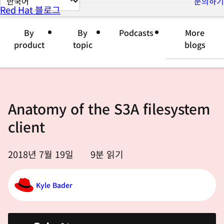
문의하기
Red Hat 블로그
이
지
By
By
Podcasts
More
언
product
topic
blogs
어
변
경
Anatomy of the S3A filesystem
client
2018년 7월 19일
9
분 읽기
Kyle Bader